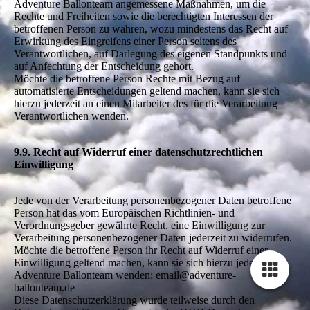
Adventure Ballonteam angemessene Maßnahmen, um die
Rechte und Freiheiten sowie die berechtigten Interessen der
betroffenen Person zu wahren, wozu mindestens das Recht auf
Erwirkung des Eingreifens einer Person seitens des
Verantwortlichen, auf Darlegung des eigenen Standpunkts und
auf Anfechtung der Entscheidung gehört.
Möchte die betroffene Person Rechte mit Bezug auf
automatisierte Entscheidungen geltend machen, kann sie sich
hierzu jederzeit an einen Mitarbeiter des für die Verarbeitung
Verantwortlichen wenden.
9.9. Recht auf Widerruf einer datenschutzrechtlichen
Einwilligung
Jede von der Verarbeitung personenbezogener Daten betroffene
Person hat das vom Europäischen Richtlinien- und
Verordnungsgeber gewährte Recht, eine Einwilligung zur
Verarbeitung personenbezogener Daten jederzeit zu widerrufen.
Möchte die betroffene Person ihr Recht auf Widerruf einer
Einwilligung geltend machen, kann sie sich hierzu jederzeit an
Adventure Ballonteam wenden: email@adventure-
ballonteam.de
Diese Datenschutzerklärung wurde teilweise durch den