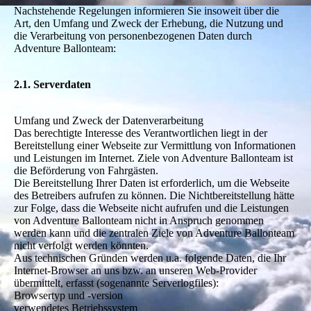
Nachstehende Regelungen informieren Sie insoweit über die
Art, den Umfang und Zweck der Erhebung, die Nutzung und
die Verarbeitung von personenbezogenen Daten durch
Adventure Ballonteam:
2.1. Serverdaten
Umfang und Zweck der Datenverarbeitung
Das berechtigte Interesse des Verantwortlichen liegt in der
Bereitstellung einer Webseite zur Vermittlung von Informationen
und Leistungen im Internet. Ziele von Adventure Ballonteam ist
die Beförderung von Fahrgästen.
Die Bereitstellung Ihrer Daten ist erforderlich, um die Webseite
des Betreibers aufrufen zu können. Die Nichtbereitstellung hätte
zur Folge, dass die Webseite nicht aufrufen und die Leistungen
von Adventure Ballonteam nicht in Anspruch genommen
werden kann und die zentralen Ziele von Adventure Ballonteam
nicht verfolgt werden könnten.
Aus technischen Gründen werden u.a. folgende Daten, die Ihr
Internet-Browser an uns bzw. an unseren Web-Provider
übermittelt, erfasst (sogenannte Serverlogfiles):
Browsertyp und -version
verwendetes Betriebssystem