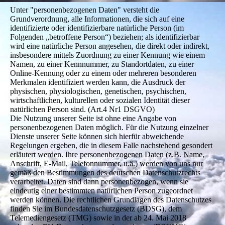
Unter "personenbezogenen Daten" versteht die
Grundverordnung, alle Informationen, die sich auf eine
identifizierte oder identifizierbare natürliche Person (im
Folgenden „betroffene Person“) beziehen; als identifizierbar
wird eine natürliche Person angesehen, die direkt oder indirekt,
insbesondere mittels Zuordnung zu einer Kennung wie einem
Namen, zu einer Kennnummer, zu Standortdaten, zu einer
Online-Kennung oder zu einem oder mehreren besonderen
Merkmalen identifiziert werden kann, die Ausdruck der
physischen, physiologischen, genetischen, psychischen,
wirtschaftlichen, kulturellen oder sozialen Identität dieser
natürlichen Person sind. (Art.4 Nr1 DSGVO)
Die Nutzung unserer Seite ist ohne eine Angabe von
personenbezogenen Daten möglich. Für die Nutzung einzelner
Dienste unserer Seite können sich hierfür abweichende
Regelungen ergeben, die in diesem Falle nachstehend gesondert
erläutert werden. Ihre personenbezogenen Daten (z.B. Name,
Anschrift, E-Mail, Telefonnummer, u.ä.) werden von uns nur
gemäß den Bestimmungen des deutschen Datenschutzrechts
verarbeitet. Daten sind dann personenbezogen, wenn sie
eindeutig einer bestimmten natürlichen Person zugeordnet
werden können. Die rechtlichen Grundlagen des Datenschutzes
finden Sie im Bundesdatenschutzgesetz (BDSG), dem
Telemediengesetz (TMG) sowie in der ab 24. Mai 2018