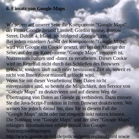
6. Einsatz von Google-Maps
Wir setzen auf unserer Seite die Komponente "Google Maps"
der Firma Google Ireland Limited, Gordon House, Barrow
Street, Dublin 4, Irland, nachfolgend „Google“, ein.
Bei jedem einzelnen Aufruf der Komponente "Google Maps"
wird von Google ein Cookie gesetzt, um bei der Anzeige der
Seite, auf der die Komponente "Google Maps" integriert ist,
Nutzereinstellungen und -daten zu verarbeiten. Dieses Cookie
wird im Regelfall nicht durch das Schließen des Browsers
gelöscht, sondern läuft nach einer bestimmten Zeit ab, soweit es
nicht von Ihnen zuvor manuell gelöscht wird.
Wenn Sie mit dieser Verarbeitung Ihrer Daten nicht
einverstanden sind, so besteht die Möglichkeit, den Service von
"Google Maps" zu deaktivieren und auf diesem Weg die
Übertragung von Daten an Google zu verhindern. Dazu müssen
Sie die Java-Script-Funktion in Ihrem Browser deaktivieren. Wir
weisen Sie jedoch darauf hin, dass Sie in diesem Fall die
"Google Maps" nicht oder nur eingeschränkt nutzen können.
Die Nutzung von "Google Maps" und der über "Google Maps"
erlangten Informationen erfolgt gemäß den Google-
Nutzungsbedingungen
http://www.google.de/intl/de/policies/terms/regional.html sowie