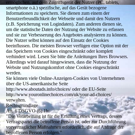
ermöglichen, auf dem Zugriffsgerät der Nutzer (PC, tablets,
smartphone o.ä.) spezifische, auf das Gerät bezogene
Informationen zu speichern. Sie dienen zum einem der
Benutzerfreundlichkeit der Webseite und damit den Nutzern
(z.B. Speicherung von Logindaten). Zum anderen dienen sie,
um die statistische Daten der Nutzung der Website zu erfassen
und sie zur Verbesserung des Angebotes analysieren zu können.
Die Nutzer selbst können auf den Einsatz der Cookies
beeinflussen. Die meisten Browser verfügen eine Option mit der
das Speichern von Cookies eingeschränkt oder komplett
verhindert wird. Lesen Sie bitte die Anleitungen Ihres Browsers.
Allerdings wird darauf hingewiesen, dass die Nutzung der
Website und Nutzungskomfort ohne Cookies eingeschränkt
werden.
Sie können viele Online-Anzeigen-Cookies von Unternehmen
über die US-amerikanische Seite
http://www.aboutads.info/choices/ oder die EU-Seite
http://www.youronlinechoices.com/uk/your-ad-choices/
verwalten.
Rechtsgrundlage
Art. 6 DSGVO (6) 1b:
"Die Verarbeitung ist für die Erfüllung eines Vertrags, dessen
Vertragspartei die betroffene Person ist, oder zur Durchführung
vorvertraglicher Maßnahmen erforderlich, die auf Anfrage der
betroffenen Person erfolgen."