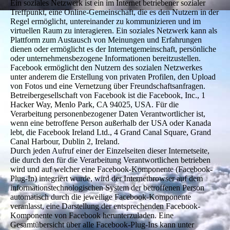
Ein soziales Netzwerk ist ein im Internet betriebener sozialer
Treffpunkt, eine Online-Gemeinschaft, die es den Nutzern in der
Regel ermöglicht, untereinander zu kommunizieren und im
virtuellen Raum zu interagieren. Ein soziales Netzwerk kann als
Plattform zum Austausch von Meinungen und Erfahrungen
dienen oder ermöglicht es der Internetgemeinschaft, persönliche
oder unternehmensbezogene Informationen bereitzustellen.
Facebook ermöglicht den Nutzern des sozialen Netzwerkes
unter anderem die Erstellung von privaten Profilen, den Upload
von Fotos und eine Vernetzung über Freundschaftsanfragen.
Betreibergesellschaft von Facebook ist die Facebook, Inc., 1
Hacker Way, Menlo Park, CA 94025, USA. Für die
Verarbeitung personenbezogener Daten Verantwortlicher ist,
wenn eine betroffene Person außerhalb der USA oder Kanada
lebt, die Facebook Ireland Ltd., 4 Grand Canal Square, Grand
Canal Harbour, Dublin 2, Ireland.
Durch jeden Aufruf einer der Einzelseiten dieser Internetseite,
die durch den für die Verarbeitung Verantwortlichen betrieben
wird und auf welcher eine Facebook-Komponente (Facebook-
Plug-In) integriert wurde, wird der Internetbrowser auf dem
informationstechnologischen System der betroffenen Person
automatisch durch die jeweilige Facebook-Komponente
veranlasst, eine Darstellung der entsprechenden Facebook-
Komponente von Facebook herunterzuladen. Eine
Gesamtübersicht über alle Facebook-Plug-Ins kann unter