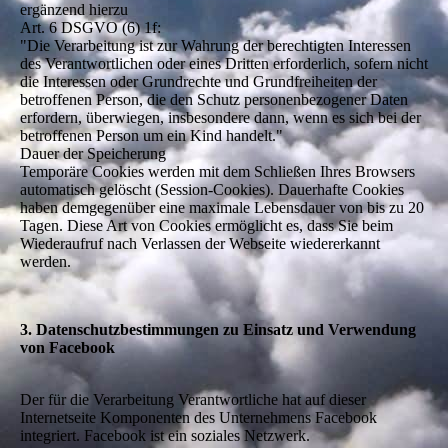
ergänzend hierzu
Art. 6 DSGVO (6) 1f:
"Die Verarbeitung ist zur Wahrung der berechtigten Interessen
des Verantwortlichen oder eines Dritten erforderlich, sofern nicht
die Interessen oder Grundrechte und Grundfreiheiten der
betroffenen Person, die den Schutz personenbezogener Daten
erfordern, überwiegen, insbesondere dann, wenn es sich bei der
betroffenen Person um ein Kind handelt."
Dauer der Speicherung
Temporäre Cookies werden mit dem Schließen Ihres Browsers
automatisch gelöscht (Session-Cookies). Dauerhafte Cookies
haben demgegenüber eine maximale Lebensdauer von bis zu 20
Tagen. Diese Art von Cookies ermöglicht es, dass Sie beim
Wiederaufruf nach Verlassen der Webseite wiedererkannt
werden.
3. Datenschutzbestimmungen zu Einsatz und Verwendung
von Facebook
Der für die Verarbeitung Verantwortliche hat auf dieser
Internetseite Komponenten des Unternehmens Facebook
integriert. Facebook ist ein soziales Netzwerk.