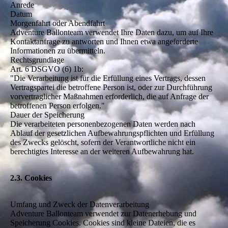
Anrede
Datum
Morgenfahrt oder Abendfahrt
Adventure Ballonteam verwendet Ihre Daten dazu, um auf Ihre
Kontaktanfrage zu antworten und Ihnen etwa angeforderte
Informationen zu übermitteln.
Rechtsgrundlage
Art. 6 DSGVO (6) 1b:
"Die Verarbeitung ist für die Erfüllung eines Vertrags, dessen
Vertragspartei die betroffene Person ist, oder zur Durchführung
vorvertraglicher Maßnahmen erforderlich, die auf Anfrage der
betroffenen Person erfolgen."
Dauer der Speicherung
Die verarbeiteten personenbezogenen Daten werden nach
Ablauf der gesetzlichen Aufbewahrungspflichten und Erfüllung
des Zwecks gelöscht, sofern der Verantwortliche nicht ein
berechtigtes Interesse an der weiteren Aufbewahrung hat.
2.3. Cookies
Umfang und Zweck der Datenverarbeitung
Adventure Ballonteam verwendet zur Datenerhebung und
Speicherung Cookies. Cookies sind kleine Dateien, die es