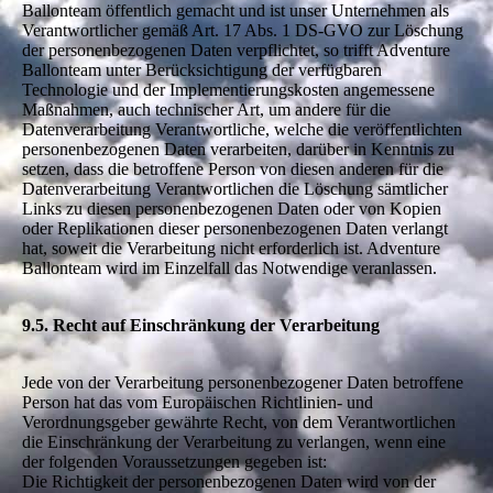
Ballonteam öffentlich gemacht und ist unser Unternehmen als
Verantwortlicher gemäß Art. 17 Abs. 1 DS-GVO zur Löschung
der personenbezogenen Daten verpflichtet, so trifft Adventure
Ballonteam unter Berücksichtigung der verfügbaren
Technologie und der Implementierungskosten angemessene
Maßnahmen, auch technischer Art, um andere für die
Datenverarbeitung Verantwortliche, welche die veröffentlichten
personenbezogenen Daten verarbeiten, darüber in Kenntnis zu
setzen, dass die betroffene Person von diesen anderen für die
Datenverarbeitung Verantwortlichen die Löschung sämtlicher
Links zu diesen personenbezogenen Daten oder von Kopien
oder Replikationen dieser personenbezogenen Daten verlangt
hat, soweit die Verarbeitung nicht erforderlich ist. Adventure
Ballonteam wird im Einzelfall das Notwendige veranlassen.
9.5. Recht auf Einschränkung der Verarbeitung
Jede von der Verarbeitung personenbezogener Daten betroffene
Person hat das vom Europäischen Richtlinien- und
Verordnungsgeber gewährte Recht, von dem Verantwortlichen
die Einschränkung der Verarbeitung zu verlangen, wenn eine
der folgenden Voraussetzungen gegeben ist:
Die Richtigkeit der personenbezogenen Daten wird von der