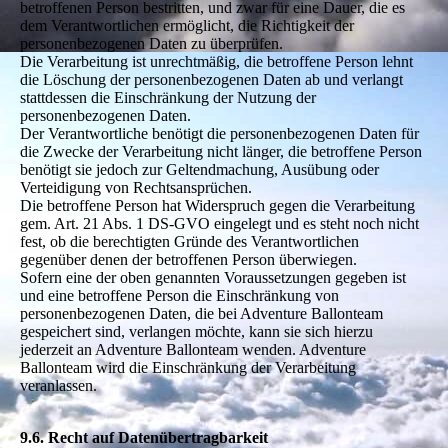
betroffenen Person bestritten, und zwar für eine Dauer, die es
dem Verantwortlichen ermöglicht, die Richtigkeit der
personenbezogenen Daten zu überprüfen.
Die Verarbeitung ist unrechtmäßig, die betroffene Person lehnt
die Löschung der personenbezogenen Daten ab und verlangt
stattdessen die Einschränkung der Nutzung der
personenbezogenen Daten.
Der Verantwortliche benötigt die personenbezogenen Daten für
die Zwecke der Verarbeitung nicht länger, die betroffene Person
benötigt sie jedoch zur Geltendmachung, Ausübung oder
Verteidigung von Rechtsansprüchen.
Die betroffene Person hat Widerspruch gegen die Verarbeitung
gem. Art. 21 Abs. 1 DS-GVO eingelegt und es steht noch nicht
fest, ob die berechtigten Gründe des Verantwortlichen
gegenüber denen der betroffenen Person überwiegen.
Sofern eine der oben genannten Voraussetzungen gegeben ist
und eine betroffene Person die Einschränkung von
personenbezogenen Daten, die bei Adventure Ballonteam
gespeichert sind, verlangen möchte, kann sie sich hierzu
jederzeit an Adventure Ballonteam wenden. Adventure
Ballonteam wird die Einschränkung der Verarbeitung
veranlassen.
9.6. Recht auf Datenübertragbarkeit