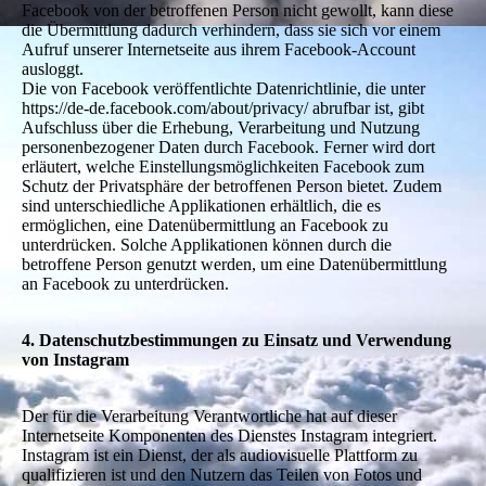
Facebook von der betroffenen Person nicht gewollt, kann diese
die Übermittlung dadurch verhindern, dass sie sich vor einem
Aufruf unserer Internetseite aus ihrem Facebook-Account
ausloggt.
Die von Facebook veröffentlichte Datenrichtlinie, die unter
https://de-de.facebook.com/about/privacy/ abrufbar ist, gibt
Aufschluss über die Erhebung, Verarbeitung und Nutzung
personenbezogener Daten durch Facebook. Ferner wird dort
erläutert, welche Einstellungsmöglichkeiten Facebook zum
Schutz der Privatsphäre der betroffenen Person bietet. Zudem
sind unterschiedliche Applikationen erhältlich, die es
ermöglichen, eine Datenübermittlung an Facebook zu
unterdrücken. Solche Applikationen können durch die
betroffene Person genutzt werden, um eine Datenübermittlung
an Facebook zu unterdrücken.
4. Datenschutzbestimmungen zu Einsatz und Verwendung
von Instagram
Der für die Verarbeitung Verantwortliche hat auf dieser
Internetseite Komponenten des Dienstes Instagram integriert.
Instagram ist ein Dienst, der als audiovisuelle Plattform zu
qualifizieren ist und den Nutzern das Teilen von Fotos und