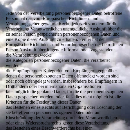
Jede von der Verarbeitung personenbezogener Daten betroffene
Person hat das vom Europäischen Richtlinien- und
Verordnungsgeber gewährte Recht, jederzeit von dem für die
Verarbeitung Verantwortlichen unentgeltliche Auskunft über die
zu seiner Person gespeicherten personenbezogenen Daten und
eine Kopie dieser Auskunft zu erhalten. Ferner hat der
Europäische Richtlinien- und Verordnungsgeber der betroffenen
Person Auskunft über folgende Informationen zugestanden:
die Verarbeitungszwecke
die Kategorien personenbezogener Daten, die verarbeitet
werden
die Empfänger oder Kategorien von Empfängern, gegenüber
denen die personenbezogenen Daten offengelegt worden sind
oder noch offengelegt werden, insbesondere bei Empfängern in
Drittländern oder bei internationalen Organisationen
falls möglich die geplante Dauer, für die die personenbezogenen
Daten gespeichert werden, oder, falls dies nicht möglich ist, die
Kriterien für die Festlegung dieser Dauer
das Bestehen eines Rechts auf Berichtigung oder Löschung der
sie betreffenden personenbezogenen Daten oder auf
Einschränkung der Verarbeitung durch den Verantwortlichen
oder eines Widerspruchsrechts gegen diese Verarbeitung
das Bestehen eines Beschwerderechts bei einer