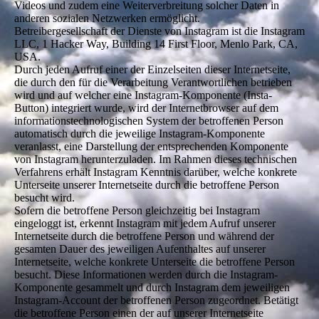
Videos und zudem eine Weiterverbreitung solcher Daten in
anderen sozialen Netzwerken ermöglicht.
Betreibergesellschaft der Dienste von Instagram ist die Instagram
LLC, 1 Hacker Way, Building 14 First Floor, Menlo Park, CA,
USA.
Durch jeden Aufruf einer der Einzelseiten dieser Internetseite,
die durch den für die Verarbeitung Verantwortlichen betrieben
wird und auf welcher eine Instagram-Komponente (Insta-
Button) integriert wurde, wird der Internetbrowser auf dem
informationstechnologischen System der betroffenen Person
automatisch durch die jeweilige Instagram-Komponente
veranlasst, eine Darstellung der entsprechenden Komponente
von Instagram herunterzuladen. Im Rahmen dieses technischen
Verfahrens erhält Instagram Kenntnis darüber, welche konkrete
Unterseite unserer Internetseite durch die betroffene Person
besucht wird.
Sofern die betroffene Person gleichzeitig bei Instagram
eingeloggt ist, erkennt Instagram mit jedem Aufruf unserer
Internetseite durch die betroffene Person und während der
gesamten Dauer des jeweiligen Aufenthaltes auf unserer
Internetseite, welche konkrete Unterseite die betroffene Person
besucht. Diese Informationen werden durch die Instagram-
Komponente gesammelt und durch Instagram dem jeweiligen
Instagram-Account der betroffenen Person zugeordnet. Betätigt
die betroffene Person einen der auf unserer Internetseite