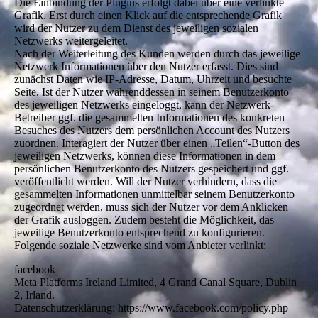
Die Einbindung der Plugins erfolgt dabei über eine verlinkte
Grafik. Erst durch einen Klick auf die entsprechende Grafik
wird der Nutzer zu dem Dienst des jeweiligen sozialen
Netzwerks weitergeleitet.
Nach der Weiterleitung des Kunden werden durch das jeweilige
Netzwerk Informationen über den Nutzer erfasst. Dies sind
zunächst Daten wie IP-Adresse, Datum, Uhrzeit und besuchte
Seite. Ist der Nutzer währenddessen in seinem Benutzerkonto
des jeweiligen Netzwerks eingeloggt, kann der Netzwerk-
Betreiber ggf. die gesammelten Informationen des konkreten
Besuches des Nutzers dem persönlichen Account des Nutzers
zuordnen. Interagiert der Nutzer über einen „Teilen“-Button des
jeweiligen Netzwerks, können diese Informationen in dem
persönlichen Benutzerkonto des Nutzers gespeichert und ggf.
veröffentlicht werden. Will der Nutzer verhindern, dass die
gesammelten Informationen unmittelbar seinem Benutzerkonto
zugeordnet werden, muss sich der Nutzer vor dem Anklicken
der Grafik ausloggen. Zudem besteht die Möglichkeit, das
jeweilige Benutzerkonto entsprechend zu konfigurieren.
Folgende soziale Netzwerke sind vom Anbieter verlinkt:
facebook
Meta Platforms Ireland Limited, 4 Grand Canal Square, Dublin
2, Irland.
Datenschutzerklärung: https://www.facebook.com/policy.php