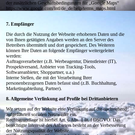
der zusätzlichen Geschäftsbedingungen für „Google Maps“
https://www.google.com/intl/de_de/help/terms_maps.html
7. Empfänger
Die durch die Nutzung der Webseite erhobenen Daten und die
von Ihnen getätigten Angaben werden an den Server des
Betreibers übermittelt und dort gespeichert. Des Weiteren
können Ihre Daten an folgende Empfänger weitergeleitet
werden:
Auftragsverarbeiter (z.B. Werbeagentur, Dienstleister (IT),
Prospektversand, Anbieter von Tracking-Tools,
Softwareanbieter, Shoppartner, u.a.)
Interne Stellen, die mit der Verarbeitung Ihrer
personenbezogenen Daten befasst sind (z.B. Buchhaltung,
Marketingabteilung, Partner).
8. Allgemeine Verlinkung auf Profile bei Drittanbietern
Wir setzen auf der Website eine Verlinkung auf die nachstehend
aufgeführten sozialen Netzwerke ein.
Rechtsgrundlage ist hierbei Art. 6 Abs. 1 lit. f DSGVO. Das
berechtigte Interesse des Anbieters besteht an der Verbesserung
der Nutzungsqualität der Website.