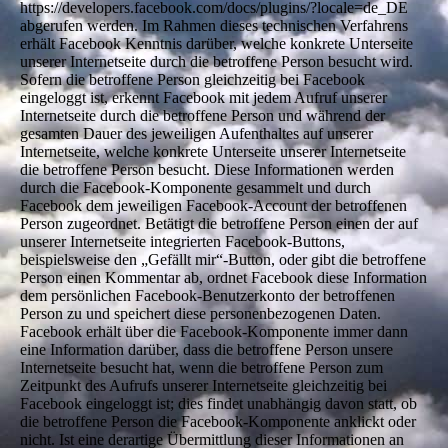
https://developers.facebook.com/docs/plugins/?locale=de_DE
abgerufen werden. Im Rahmen dieses technischen Verfahrens
erhält Facebook Kenntnis darüber, welche konkrete Unterseite
unserer Internetseite durch die betroffene Person besucht wird.
Sofern die betroffene Person gleichzeitig bei Facebook
eingeloggt ist, erkennt Facebook mit jedem Aufruf unserer
Internetseite durch die betroffene Person und während der
gesamten Dauer des jeweiligen Aufenthaltes auf unserer
Internetseite, welche konkrete Unterseite unserer Internetseite
die betroffene Person besucht. Diese Informationen werden
durch die Facebook-Komponente gesammelt und durch
Facebook dem jeweiligen Facebook-Account der betroffenen
Person zugeordnet. Betätigt die betroffene Person einen der auf
unserer Internetseite integrierten Facebook-Buttons,
beispielsweise den „Gefällt mir“-Button, oder gibt die betroffene
Person einen Kommentar ab, ordnet Facebook diese Information
dem persönlichen Facebook-Benutzerkonto der betroffenen
Person zu und speichert diese personenbezogenen Daten.
Facebook erhält über die Facebook-Komponente immer dann
eine Information darüber, dass die betroffene Person unsere
Internetseite besucht hat, wenn die betroffene Person zum
Zeitpunkt des Aufrufs unserer Internetseite gleichzeitig bei
Facebook eingeloggt ist; dies findet unabhängig davon statt, ob
die betroffene Person die Facebook-Komponente anklickt oder
nicht. Ist eine derartige Übermittlung dieser Informationen an