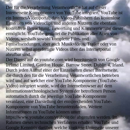
Der für die Verarbeitung Verantwortliche hat auf dieser
Internetseite Komponenten von YouTube integriert. YouTube ist
ein Internet-Videoportal, dass Video-Publishern das kostenlose
Einstellen von Videoclips und anderen Nutzern die ebenfalls
kostenfreie Betrachtung, Bewertung und Kommentierung dieser
ermöglicht. YouTube gestattet die Publikation aller Arten von
Videos, weshalb sowohl komplette Film- und
Fernsehsendungen, aber auch Musikvideos, Trailer oder von
Nutzern selbst angefertigte Videos über das Internetportal
abrufbar sind.
Der Dienst auf de.youtube.com wird bereitgestellt von Google
Ireland Limited, Gordon House, Barrow Street, Dublin 4, Irland.
Durch jeden Aufruf einer der Einzelseiten dieser Internetseite,
die durch den für die Verarbeitung Verantwortlichen betrieben
wird und auf welcher eine YouTube-Komponente (YouTube-
Video) integriert wurde, wird der Internetbrowser auf dem
informationstechnologischen System der betroffenen Person
automatisch durch die jeweilige YouTube-Komponente
veranlasst, eine Darstellung der entsprechenden YouTube-
Komponente von YouTube herunterzuladen. Weitere
Informationen zu YouTube können unter
https://www.youtube.com/yt/about/de/ abgerufen werden. Im
Rahmen dieses technischen Verfahrens erhalten YouTube und
Google Kenntnis darüber, welche konkrete Unterseite unserer