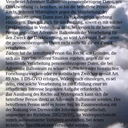
Verarbeitet Adventure Ballonteam personenbezogene Daten, um
Direktwerbung zu betreiben, so hat die betroffene Person das
Recht, jederzeit Widerspruch gegen die Verarbeitung der
personenbezogenen Daten zum Zweck derartiger Werbung
einzulegen. Dies gilt auch für das Profiling, soweit es mit solcher
Direktwerbung in Verbindung steht. Widerspricht die betroffene
Person gegenüber Adventure Ballonteam der Verarbeitung für
den Zweck der Direktwerbung, so wird Adventure Ballonteam
die personenbezogenen Daten nicht mehr für diesen Zweck
verarbeiten.
Zudem hat die betroffene Person das Recht, aus Gründen, die
sich aus ihrer besonderen Situation ergeben, gegen die sie
betreffende Verarbeitung personenbezogener Daten, die bei
Adventure Ballonteam zu wissenschaftlichen oder historischen
Forschungszwecken oder zu statistischen Zwecken gemäß Art.
89 Abs. 1 DS-GVO erfolgen, Widerspruch einzulegen, es sei
denn, eine solche Verarbeitung ist zur Erfüllung einer im
öffentlichen Interesse liegenden Aufgabe erforderlich.
Zur Ausübung des Rechts auf Widerspruch kann sich die
betroffene Person direkt an Adventure Ballonteam wenden. Der
betroffenen Person steht es ferner frei, im Zusammenhang mit
der Nutzung von Diensten der Informationsgesellschaft,
ungeachtet der Richtlinie 2002/58/EG, ihr Widerspruchsrecht
mittels automatisierter Verfahren auszuüben, bei denen
technische Spezifikationen verwendet werden.