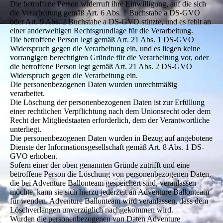
Die betroffene Person widerruft ihre Einwilligung, auf die sich
die Verarbeitung gemäß Art. 6 Abs. 1 Buchstabe a DS-GVO
oder Art. 9 Abs. 2 Buchstabe a DS-GVO stützte, und es fehlt an
einer anderweitigen Rechtsgrundlage für die Verarbeitung.
Die betroffene Person legt gemäß Art. 21 Abs. 1 DS-GVO
Widerspruch gegen die Verarbeitung ein, und es liegen keine
vorrangigen berechtigten Gründe für die Verarbeitung vor, oder
die betroffene Person legt gemäß Art. 21 Abs. 2 DS-GVO
Widerspruch gegen die Verarbeitung ein.
Die personenbezogenen Daten wurden unrechtmäßig
verarbeitet.
Die Löschung der personenbezogenen Daten ist zur Erfüllung
einer rechtlichen Verpflichtung nach dem Unionsrecht oder dem
Recht der Mitgliedstaaten erforderlich, dem der Verantwortliche
unterliegt.
Die personenbezogenen Daten wurden in Bezug auf angebotene
Dienste der Informationsgesellschaft gemäß Art. 8 Abs. 1 DS-
GVO erhoben.
Sofern einer der oben genannten Gründe zutrifft und eine
betroffene Person die Löschung von personenbezogenen Daten,
die bei Adventure Ballonteam gespeichert sind, veranlassen
möchte, kann sie sich hierzu jederzeit an Adventure Ballonteam
für wenden. Adventure Ballonteam wird veranlassen, dass dem
Löschverlangen unverzüglich nachgekommen wird.
Wurden die personenbezogenen von Daten Adventure