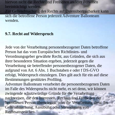
hiervon nicht die Rechte und Freiheiten anderer Personen
beeinträchtigt werden.
Zur Geltendmachung des Rechts auf Datenübertragbarkeit kann
sich die betroffene Person jederzeit Adventure Ballonteam
wenden.
9.7. Recht auf Widerspruch
Jede von der Verarbeitung personenbezogener Daten betroffene
Person hat das vom Europäischen Richtlinien- und
Verordnungsgeber gewährte Recht, aus Gründen, die sich aus
ihrer besonderen Situation ergeben, jederzeit gegen die
Verarbeitung sie betreffender personenbezogener Daten, die
aufgrund von Art. 6 Abs. 1 Buchstaben e oder f DS-GVO
erfolgt, Widerspruch einzulegen. Dies gilt auch für ein auf diese
Bestimmungen gestütztes Profiling.
Adventure Ballonteam verarbeitet die personenbezogenen Daten
im Falle des Widerspruchs nicht mehr, es sei denn, wir können
zwingende schutzwürdige Gründe für die Verarbeitung
nachweisen, die den Interessen, Rechten und Freiheiten der
betroffenen Person überwiegen, oder die Verarbeitung dient der
Geltendmachung, Ausübung oder Verteidigung von
Rechtsansprüchen.