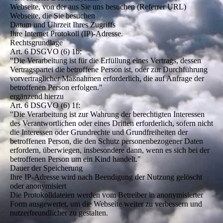
Webseite, von der aus Sie uns besuchen (Referrer URL)
Webseite, die Sie besuchen
Datum und Uhrzeit Ihres Zugriffs
Ihre Internet Protokoll (IP)-Adresse.
Rechtsgrundlage
Art. 6 DSGVO (6) 1b:
"Die Verarbeitung ist für die Erfüllung eines Vertrags, dessen
Vertragspartei die betroffene Person ist, oder zur Durchführung
vorvertraglicher Maßnahmen erforderlich, die auf Anfrage der
betroffenen Person erfolgen."
ergänzend hierzu
Art. 6 DSGVO (6) 1f:
"Die Verarbeitung ist zur Wahrung der berechtigten Interessen
des Verantwortlichen oder eines Dritten erforderlich, sofern nicht
die Interessen oder Grundrechte und Grundfreiheiten der
betroffenen Person, die den Schutz personenbezogener Daten
erfordern, überwiegen, insbesondere dann, wenn es sich bei der
betroffenen Person um ein Kind handelt."
Dauer der Speicherung
Ihre IP-Adresse wird nach Beendigung der Nutzung gelöscht
oder anonymisiert
Die Protokolldateien werden vom Betreiber in anonymisierter
Form ausgewertet, um die Webseite weiter zu verbessern und
nutzerfreundlicher zu gestalten.