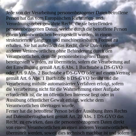
Jede von der Verarbeitung personenbezogener Daten betroffene
Person hat das vom Europäischen Richtlinien- und
Verordnungsgeber gewährte Recht, die sie betreffenden
personenbezogenen Daten, welche durch die betroffene Person
einem Verantwortlichen bereitgestellt wurden, in einem
strukturierten, gängigen und maschinenlesbaren Format zu
erhalten. Sie hat außerdem das Recht, diese Daten einem
anderen Verantwortlichen ohne Behinderung durch den
Verantwortlichen, dem die personenbezogenen Daten
bereitgestellt wurden, zu übermitteln, sofern die Verarbeitung auf
der Einwilligung gemäß Art. 6 Abs. 1 Buchstabe a DS-GVO
oder Art. 9 Abs. 2 Buchstabe a DS-GVO oder auf einem Vertrag
gemäß Art. 6 Abs. 1 Buchstabe b DS-GVO beruht und die
Verarbeitung mithilfe automatisierter Verfahren erfolgt, sofern
die Verarbeitung nicht für die Wahrnehmung einer Aufgabe
erforderlich ist, die im öffentlichen Interesse liegt oder in
Ausübung öffentlicher Gewalt erfolgt, welche dem
Verantwortlichen übertragen wurde.
Ferner hat die betroffene Person bei der Ausübung ihres Rechts
auf Datenübertragbarkeit gemäß Art. 20 Abs. 1 DS-GVO das
Recht, zu erwirken, dass die personenbezogenen Daten direkt
von einem Verantwortlichen an einen anderen Verantwortlichen
übermittelt werden, soweit dies technisch machbar ist und sofern