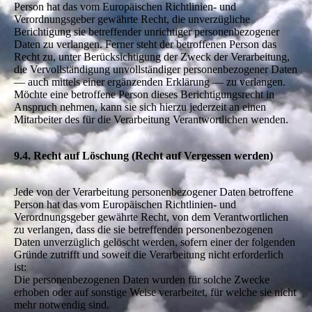
Person hat das vom Europäischen Richtlinien- und
Verordnungsgeber gewährte Recht, die unverzügliche
Berichtigung sie betreffender unrichtiger personenbezogener
Daten zu verlangen. Ferner steht der betroffenen Person das
Recht zu, unter Berücksichtigung der Zweck der Verarbeitung,
die Vervollständigung unvollständiger personenbezogener Daten
— auch mittels einer ergänzenden Erklärung — zu verlangen.
Möchte eine betroffene Person dieses Berichtigungsrecht in
Anspruch nehmen, kann sie sich hierzu jederzeit an einen
Mitarbeiter des für die Verarbeitung Verantwortlichen wenden.
9.4. Recht auf Löschung (Recht auf Vergessen werden)
Jede von der Verarbeitung personenbezogener Daten betroffene
Person hat das vom Europäischen Richtlinien- und
Verordnungsgeber gewährte Recht, von dem Verantwortlichen
zu verlangen, dass die sie betreffenden personenbezogenen
Daten unverzüglich gelöscht werden, sofern einer der folgenden
Gründe zutrifft und soweit die Verarbeitung nicht erforderlich
ist:
Die personenbezogenen Daten wurden für solche Zwecke
erhoben oder auf sonstige Weise verarbeitet, für welche sie nicht
mehr notwendig sind.