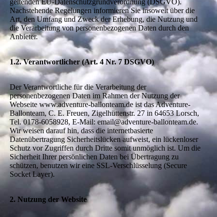
geltenden EU-Datenschutzgrundverordnung (DSGVO).
Nachstehende Regelungen informieren Sie insoweit über die
Art, den Umfang und Zweck der Erhebung, die Nutzung und
die Verarbeitung von personenbezogenen Daten durch den
Anbieter.
1.2. Verantwortlicher (Art. 4 Nr. 7 DSGVO)
Der Verantwortliche für die Verarbeitung der
personenbezogenen Daten im Rahmen der Nutzung der
Webseite www.adventure-ballonteam.de ist das Adventure-
Ballonteam, C. E. Freuen, Zigelhüttenstr. 27 in 64653 Lorsch,
Tel. 0178-6058928, E-Mail: email@adventure-ballonteam.de.
Wir weisen darauf hin, dass die internetbasierte
Datenübertragung Sicherheitslücken aufweist, ein lückenloser
Schutz vor Zugriffen durch Dritte somit unmöglich ist. Um die
Sicherheit Ihrer persönlichen Daten bei Übertragung zu
schützen, benutzen wir eine SSL-Verschlüsselung (Secure
Socket Layer).
2. Nutzung der Website