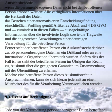
Aufsichtsbehörde
wenn die personenbezogenen Daten nicht bei der betroffenen
Person erhoben werden: Alle verfügbaren Informationen über
die Herkunft der Daten
das Bestehen einer automatisierten Entscheidungsfindung
einschließlich Profiling gemäß Artikel 22 Abs.1 und 4 DS-GVO
und — zumindest in diesen Fällen — aussagekräftige
Informationen über die involvierte Logik sowie die Tragweite
und die angestrebten Auswirkungen einer derartigen
Verarbeitung für die betroffene Person
Ferner steht der betroffenen Person ein Auskunftsrecht darüber
zu, ob personenbezogene Daten an ein Drittland oder an eine
internationale Organisation übermittelt wurden. Sofern dies der
Fall ist, so steht der betroffenen Person im Übrigen das Recht
zu, Auskunft über die geeigneten Garantien im Zusammenhang
mit der Übermittlung zu erhalten.
Möchte eine betroffene Person dieses Auskunftsrecht in
Anspruch nehmen, kann sie sich hierzu jederzeit an einen
Mitarbeiter des für die Verarbeitung Verantwortlichen wenden.
9.3. Recht auf Berichtigung
Jede von der Verarbeitung personenbezogener Daten betroffene