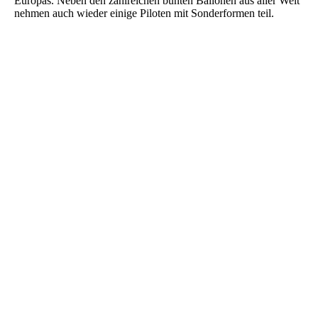
Europas. Neben den zahlreichen bunten Ballonen aus aller Welt
nehmen auch wieder einige Piloten mit Sonderformen teil.